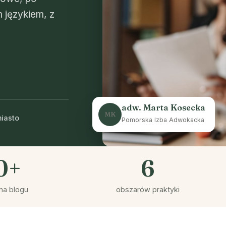
 językiem, z
adw. Marta Kosecka
MK
miasto
Pomorska Izba Adwokacka
0+
6
na blogu
obszarów praktyki