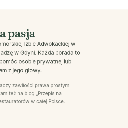
a pasja
morskiej Izbie Adwokackiej w
wadzę w Gdyni. Każda porada to
e pomóc osobie prywatnej lub
lem z jego głowy.
maczy zawiłości prawa prostym
słam też na blog „Przepis na
estauratorów w całej Polsce.