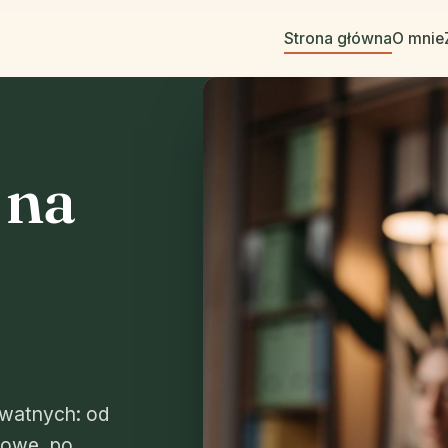
Strona główna
O mnie
 na
ywatnych: od
kowe, po