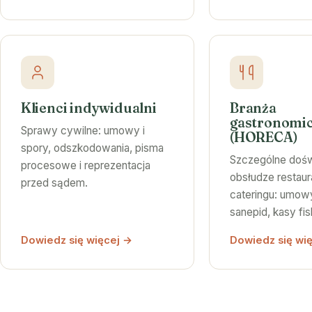
Klienci indywidualni
Branża
gastronomi
Sprawy cywilne: umowy i
(HORECA)
spory, odszkodowania, pisma
Szczególne doś
procesowe i reprezentacja
obsłudze restaurac
przed sądem.
cateringu: umowy
sanepid, kasy fis
Dowiedz się więcej →
Dowiedz się wi