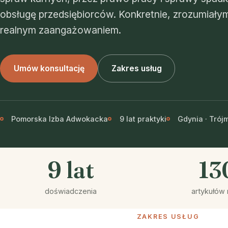
obsługę przedsiębiorców. Konkretnie, zrozumiałym
realnym zaangażowaniem.
Umów konsultację
Zakres usług
Pomorska Izba Adwokacka
9 lat praktyki
Gdynia · Trój
9 lat
13
doświadczenia
artykułów 
ZAKRES USŁUG