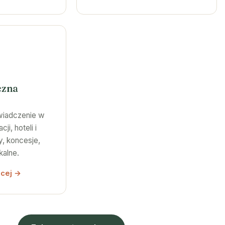
czna
wiadczenie w
ji, hoteli i
, koncesje,
kalne.
ęcej →