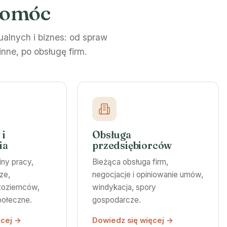
pomóc
alnych i biznes: od spraw
inne, po obsługę firm.
 i
Obsługa
ia
przedsiębiorców
ny pracy,
Bieżąca obsługa firm,
ze,
negocjacje i opiniowanie umów,
dzoziemców,
windykacja, spory
połeczne.
gospodarcze.
ęcej →
Dowiedz się więcej →