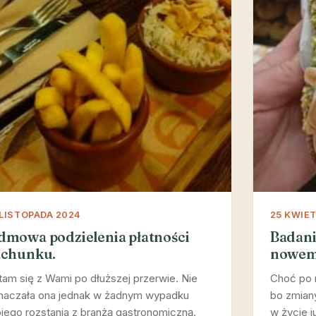
 LISTOPADA 2024
25 KWIET
dmowa podzielenia płatności
Badani
achunku.
nowem
tam się z Wami po dłuższej przerwie. Nie
Choć po 
naczała ona jednak w żadnym wypadku
bo zmiany
jego rozstania z branżą gastronomiczną.
w życie j