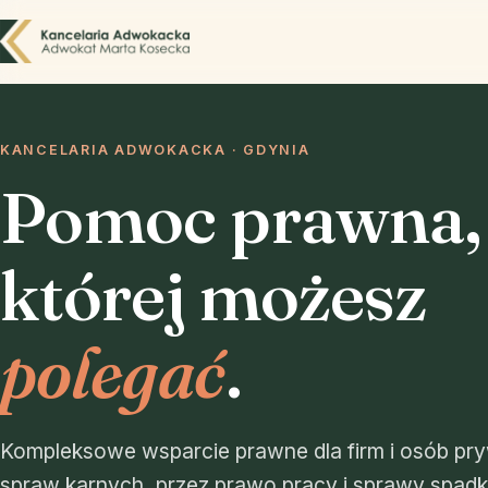
KANCELARIA ADWOKACKA · GDYNIA
Pomoc prawna,
której możesz
polegać
.
Kompleksowe wsparcie prawne dla firm i osób pr
spraw karnych, przez prawo pracy i sprawy spad