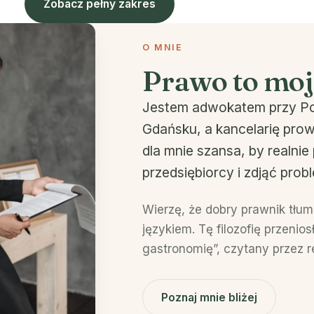
Zobacz pełny zakres
O MNIE
Prawo to moj
Jestem adwokatem przy Po
Gdańsku, a kancelarię pro
dla mnie szansa, by realni
przedsiębiorcy i zdjąć prob
Wierzę, że dobry prawnik tłu
językiem. Tę filozofię przenio
gastronomię”, czytany przez r
Poznaj mnie bliżej