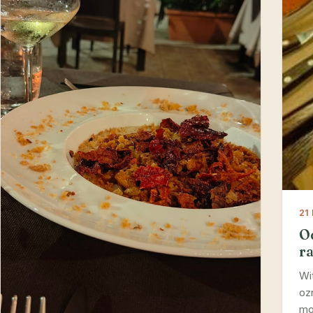
21
O
r
Wi
oz
mo