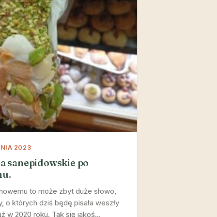
NIA 2023
a sanepidowskie po
u.
nowemu to może zbyt duże słowo,
, o których dziś będę pisała weszły
uż w 2020 roku. Tak się jakoś…