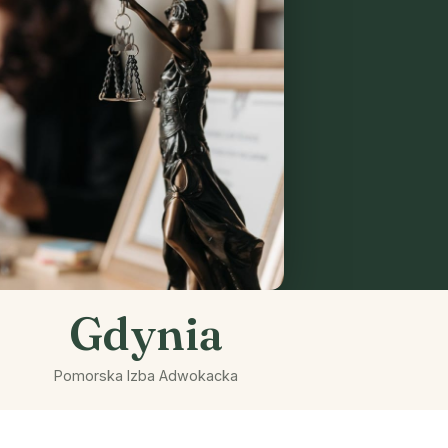
Gdynia
Pomorska Izba Adwokacka